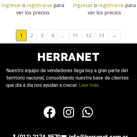
Ingresar
o
registrarse
para
Ingresar
o
registrarse
para
ver los precios
ver los precios
1
2
3
4
…
11
12
13
→
Nuestro equipo de vendedores llega hoy a gran parte del
territorio nacional, consolidando nuestra base de clientes
que día a día nos ayudan a crecer.
Leer más.
(011) 2174-8579
info@herranet.com.ar