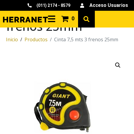
Acceso Usuarios
(011) 2174 - 8579
Cinta 7,5 mts 3
0
frenos 25mm
Inicio
Productos
Cinta 7,5 mts 3 frenos 25mm