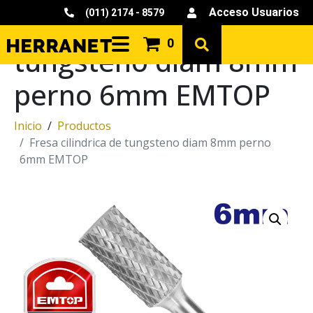
Acceso Usuarios
(011) 2174 - 8579
Fresa cilindrica de
0
tungsteno diam 8mm
perno 6mm EMTOP
Inicio
Productos
Fresa cilindrica de tungsteno diam 8mm perno
6mm EMTOP